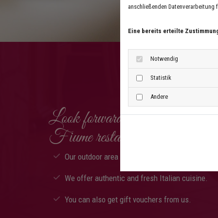
anschließenden Datenverarbeitung fü
Eine bereits erteilte Zustimmun
Notwendig
Statistik
Andere
Look forward to our other servic
Fiume restaurant:
Datenschutzerklärung
|
Impressum
Our outdoor area offers a direct view of the Rhi
We offer authentic and fresh Italian cuisine.
You can also get gift vouchers from us.