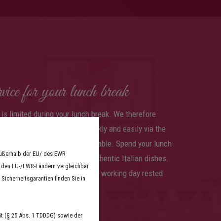
ice for your lunch break
is limited during your lunch break. We therefore
ervice. You can reach us quickly and easily via the
 plenty of parking spaces available. Spend your lunch
außerhalb der EU/ des EWR
et yourself be spoilt by our authentic Italian dishes.
n den EU-/EWR-Ländern vergleichbar.
n start the second half of your working day rested
Sicherheitsgarantien finden Sie in
t (§ 25 Abs. 1 TDDDG) sowie der