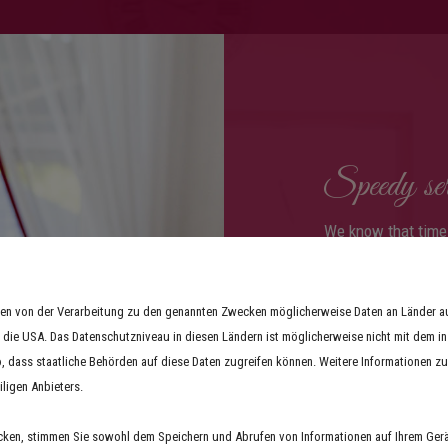
Speedy serv
We know that time 
guarantee speedy s
.
B9. There are also
hmen von der Verarbeitung zu den genannten Zwecken möglicherweise Daten an Länder 
break with us and l
in die USA. Das Datenschutzniveau in diesen Ländern ist möglicherweise nicht mit dem i
Afterwards, you ca
o, dass staatliche Behörden auf diese Daten zugreifen können. Weitere Informationen zu 
and satisfied.
iligen Anbieters.
cken, stimmen Sie sowohl dem Speichern und Abrufen von Informationen auf Ihrem Gerä